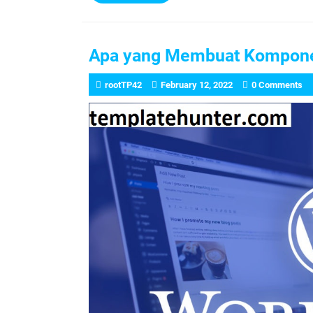
More
Apa yang Membuat Kompone
rootTP42
February 12, 2022
0 Comments