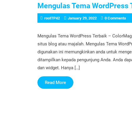
Mengulas Tema WordPress T
rootTP42
January 29, 2022
0 Comments
Mengulas Tema WordPress Terbaik – ColorMag
situs blog atau majalah. Mengulas Tema WordPr
digunakan ini memungkinkan anda untuk mengedi
ditampilkan kepada pengunjung Anda. Anda da
dan widget. Hanya […]
Read
Read More
More
Posts
Page
Page
Page
Previous page
1
…
3
4
pagination