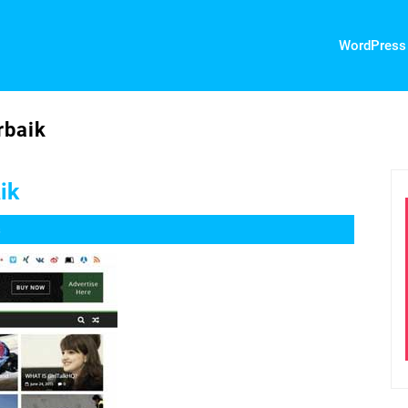
WordPress
rbaik
ik
s