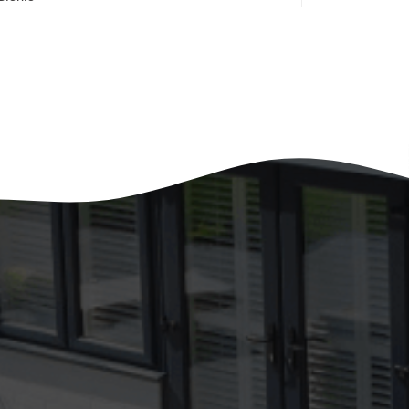
Template WordPress Terbaik untuk Blog Keren
Pilihan Template WordPress Profesional
Terbaik